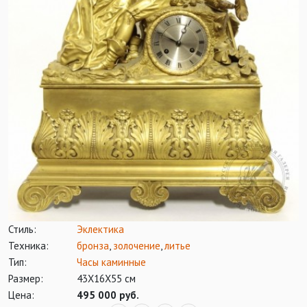
Стиль:
Эклектика
Техника:
бронза
,
золочение
,
литье
Тип:
Часы каминные
Размер:
43Х16Х55 см
Цена:
495 000 руб.