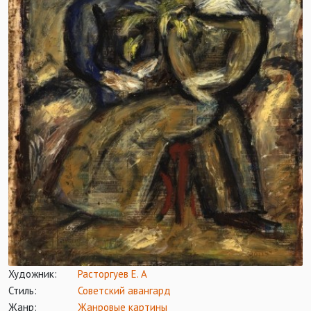
Художник:
Расторгуев Е. А
Стиль:
Советский авангард
Жанр:
Жанровые картины