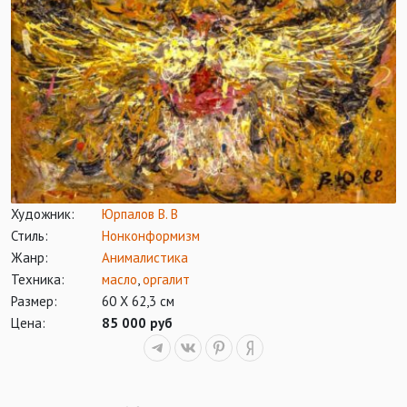
Художник:
Юрпалов В. В
Стиль:
Нонконформизм
Жанр:
Анималистика
Техника:
масло
,
оргалит
Размер:
60 Х 62,3 см
Цена:
85 000 руб