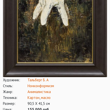
Художник:
Тальберг Б. А
Стиль:
Нонконформизм
Жанр:
Анималистика
Техника:
Картон
,
масло
Размер:
90,5 Х 41,5 см
Цена:
155 000 оуб