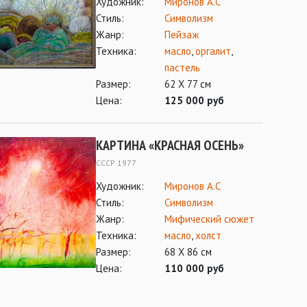
Художник:
Миронов А.С
Стиль:
Символизм
Жанр:
Пейзаж
Техника:
масло
,
оргалит
,
пастель
Размер:
62 Х 77 см
Цена:
125 000 руб
КАРТИНА «КРАСНАЯ ОСЕНЬ»
СССР 1977
Художник:
Миронов А.С
Стиль:
Символизм
Жанр:
Мифический сюжет
Техника:
масло
,
холст
Размер:
68 Х 86 см
Цена:
110 000 руб