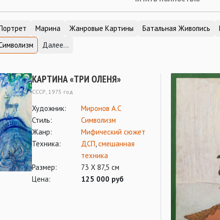
Портрет
Марина
Жанровые Картины
Батальная Живопись
Символизм
Далее...
КАРТИНА «ТРИ ОЛЕНЯ»
СССР, 1975 год
Художник:
Миронов А.С
Стиль:
Символизм
Жанр:
Мифический сюжет
Техника:
ДСП
,
смешанная
техника
Размер:
73 Х 87,5 см
Цена:
125 000 руб