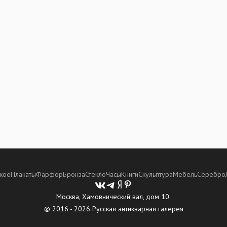
кое
Плакаты
Фарфор
Бронза
Стекло
Часы
Книги
Скульптура
Мебель
Серебро
Москва, Хамовнический вал, дом 10.
© 2016 - 2026 Русская антикварная галерея