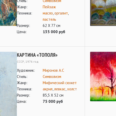
Стиль:
Символизм
Жанр:
Пейзаж
Техника:
масло
,
оргалит
,
пастель
Размер:
62 Х 77 см
Цена:
135 000 руб
КАРТИНА «ТОПОЛЯ»
СССР, 1976 год
Художник:
Миронов А.С
Стиль:
Символизм
Жанр:
Мифический сюжет
Техника:
акрил
,
левкас
,
холст
Размер:
85,5 Х 52 см
Цена:
75 000 руб