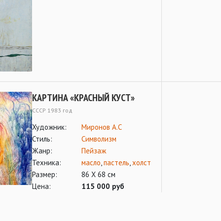
КАРТИНА «КРАСНЫЙ КУСТ»
СССР 1983 год
Художник:
Миронов А.С
Стиль:
Символизм
Жанр:
Пейзаж
Техника:
масло
,
пастель
,
холст
Размер:
86 Х 68 см
Цена:
115 000 руб