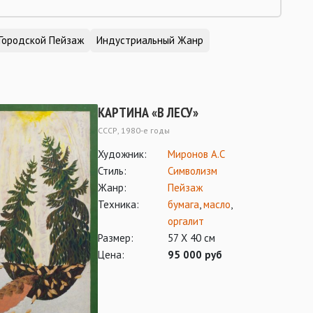
Городской Пейзаж
Индустриальный Жанр
КАРТИНА «В ЛЕСУ»
СССР, 1980-е годы
Художник:
Миронов А.С
Стиль:
Символизм
Жанр:
Пейзаж
Техника:
бумага
,
масло
,
оргалит
Размер:
57 Х 40 см
Цена:
95 000 руб