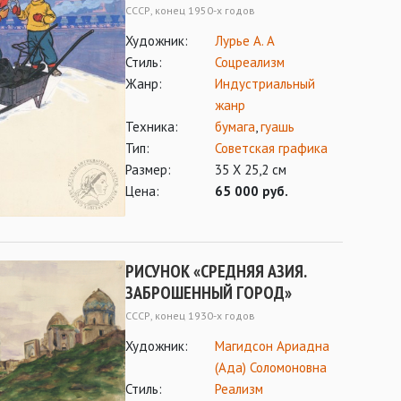
СССР, конец 1950-х годов
Художник:
Лурье А. А
Стиль:
Соцреализм
Жанр:
Индустриальный
жанр
Техника:
бумага
,
гуашь
Тип:
Советская графика
Размер:
35 Х 25,2 см
Цена:
65 000 руб.
РИСУНОК «СРЕДНЯЯ АЗИЯ.
ЗАБРОШЕННЫЙ ГОРОД»
СССР, конец 1930-х годов
Художник:
Магидсон Ариадна
(Ада) Соломоновна
Стиль:
Реализм