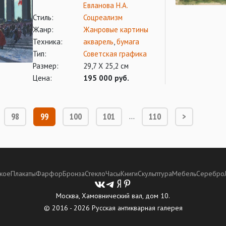
Евланова Н.А.
Стиль:
Соцреализм
Жанр:
Жанровые картины
Техника:
акварель
,
бумага
Тип:
Советская графика
Размер:
29,7 Х 25,2 см
Цена:
195 000 руб.
98
99
100
101
110
>
…
кое
Плакаты
Фарфор
Бронза
Стекло
Часы
Книги
Скульптура
Мебель
Серебро
Москва, Хамовнический вал, дом 10.
© 2016 - 2026 Русская антикварная галерея