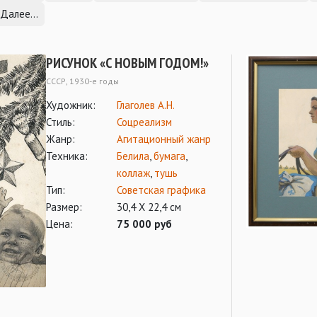
Далее...
РИСУНОК «С НОВЫМ ГОДОМ!»
СССР, 1930-е годы
Художник:
Глаголев А.Н.
Стиль:
Соцреализм
Жанр:
Агитационный жанр
Техника:
Белила
,
бумага
,
коллаж
,
тушь
Тип:
Советская графика
Размер:
30,4 Х 22,4 см
Цена:
75 000 руб