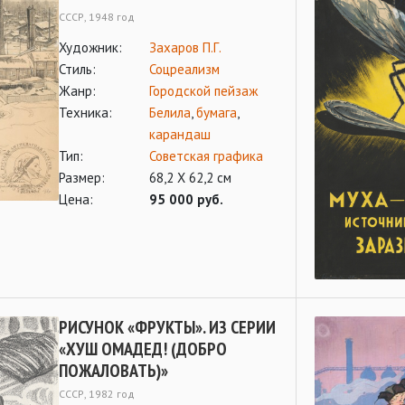
СССР, 1948 год
Художник:
Захаров П.Г.
Стиль:
Соцреализм
Жанр:
Городской пейзаж
Техника:
Белила
,
бумага
,
карандаш
Тип:
Советская графика
Размер:
68,2 Х 62,2 см
Цена:
95 000 руб.
РИСУНОК «ФРУКТЫ». ИЗ СЕРИИ
«ХУШ ОМАДЕД! (ДОБРО
ПОЖАЛОВАТЬ)»
СССР, 1982 год