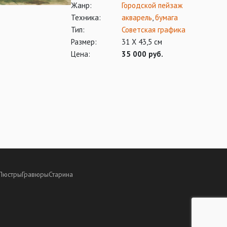
Жанр:
Городской пейзаж
Техника:
акварель
,
бумага
Тип:
Советская графика
Размер:
31 Х 43,5 см
Цена:
35 000 руб.
Люстры
Гравюры
Старина