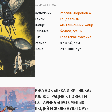
СССР, 1959 год
Художник:
Россаль-Воронов А. С
Стиль:
Соцреализм
Жанр:
Агитационный жанр
Техника:
бумага
,
гуашь
Тип:
Советская графика
Размер:
82 Х 56,2 см
Цена:
215 000 руб.
РИСУНОК «ЛЕКА И ВИТЯШКА».
ИЛЛЮСТРАЦИЯ К ПОВЕСТИ
С.С.ГАРИНА «ПРО СМЕЛЫХ
ЛЮДЕЙ И ЖЕЛЕЗНУЮ ГОРУ»