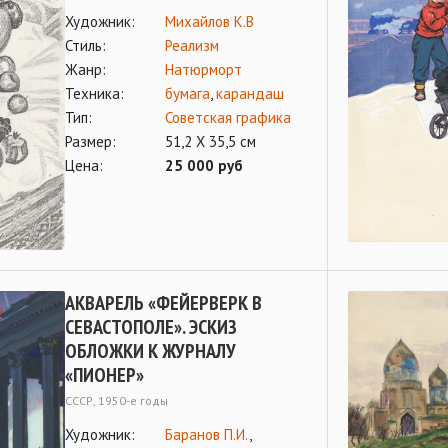
Художник:
Михайлов К.В
Стиль:
Реализм
Жанр:
Натюрморт
Техника:
бумага
,
карандаш
Тип:
Советская графика
Размер:
51,2 Х 35,5 см
Цена:
25 000 руб
АКВАРЕЛЬ «ФЕЙЕРВЕРК В
СЕВАСТОПОЛЕ». ЭСКИЗ
ОБЛОЖКИ К ЖУРНАЛУ
«ПИОНЕР»
СССР, 1950-е годы
Художник:
Баранов П.И.
,