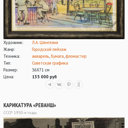
Художник:
Л.А. Шенгелия
Жанр:
Городской пейзаж
Техника:
акварель
,
бумага
,
фломастер
Тип:
Советская графика
Размер:
36Х71 см
Цена:
135 000 руб
КАРИКАТУРА «РЕВАНШ»
СССР 1950-е годы