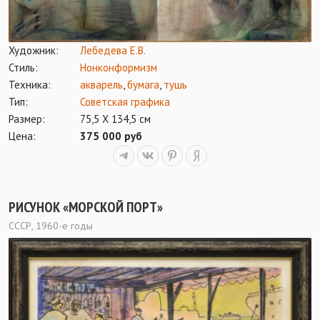
Художник:
Лебедева Е.В.
Стиль:
Нонконформизм
Техника:
акварель
,
бумага
,
тушь
Тип:
Советская графика
Размер:
75,5 Х 134,5 см
Цена:
375 000 руб
РИСУНОК «МОРСКОЙ ПОРТ»
СССР, 1960-е годы