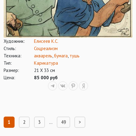
Художник:
Елисеев К.С.
Стиль:
Соцреализм
Техника:
акварель
,
бумага
,
тушь
Тип:
Карикатура
Размер:
21 Х 33 см
Цена:
85 000 руб
1
2
3
49
>
…