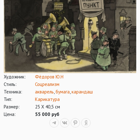
Художник:
Фёдоров Ю.Н
Стиль:
Соцреализм
Техника:
акварель
,
бумага
,
карандаш
Тип:
Карикатура
Размер:
25 Х 40,5 см
Цена:
55 000 руб