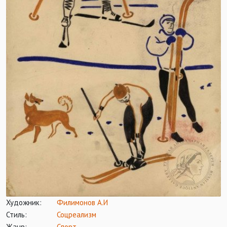
Художник:
Филимонов А.И
Стиль:
Соцреализм
Жанр:
Спорт