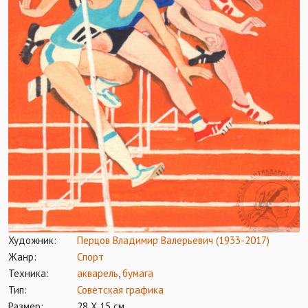
Художник:
Перцов Владимир Валерьевич (1933-2017)
Жанр:
Спорт
Техника:
акварель
,
бумага
Тип:
Советская графика
Размер:
28 Х 15 см