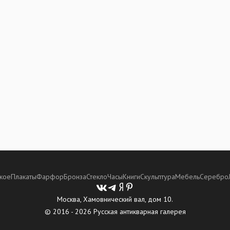
кое
Плакаты
Фарфор
Бронза
Стекло
Часы
Книги
Скульптура
Мебель
Серебро
Москва, Хамовнический вал, дом 10.
© 2016 - 2026 Русская антикварная галерея