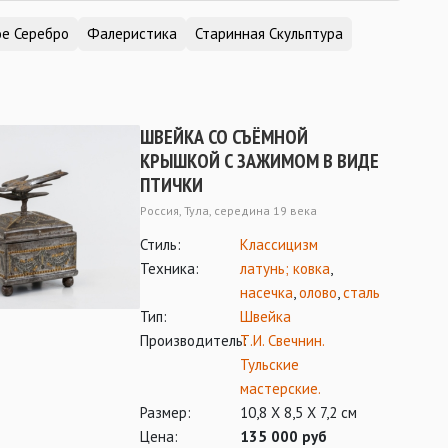
ое Серебро
Фалеристика
Старинная Скульптура
ШВЕЙКА СО СЪЁМНОЙ
КРЫШКОЙ С ЗАЖИМОМ В ВИДЕ
ПТИЧКИ
Россия, Тула, середина 19 века
Стиль:
Классицизм
Техника:
латунь; ковка
,
насечка
,
олово
,
сталь
Тип:
Швейка
Производитель:
Т.И. Свечнин.
Тульские
мастерские.
Размер:
10,8 Х 8,5 Х 7,2 см
Цена:
135 000 руб