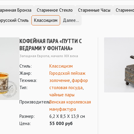
аринная Бронза
Старинное Стекло
Старинные Часы
Старинн
орусский Стиль
Классицизм
Далее...
КОФЕЙНАЯ ПАРА «ПУТТИ С
ВЕДРАМИ У ФОНТАНА»
Западная Европа, начало XIX века
Стиль:
Классицизм
Жанр:
Городской пейзаж
Техника:
золочение
,
фарфор
Тип:
столовая посуда
,
чайные пары
Производитель:
Венская королевская
мануфактура
Размер:
6,2 Х 8,5 Х 13,9 см
Цена:
55 000 руб