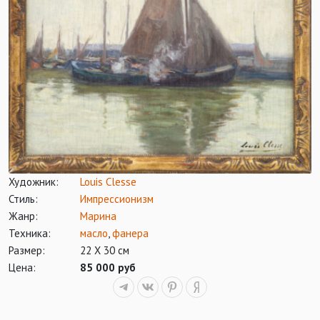
Художник:
Louis Clesse
Стиль:
Импрессионизм
Жанр:
Марина
Техника:
масло
,
фанера
Размер:
22 Х 30 см
Цена:
85 000 руб