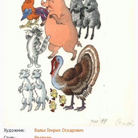
Художник:
Вальк Генрих Оскарович
Стиль:
Реализм