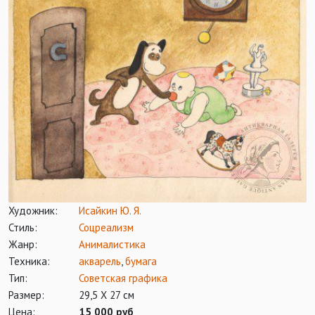
Художник:
Исайкин Ю. Я.
Стиль:
Соцреализм
Жанр:
Анималистика
Техника:
акварель
,
бумага
Тип:
Советская графика
Размер:
29,5 Х 27 см
Цена:
15 000 руб