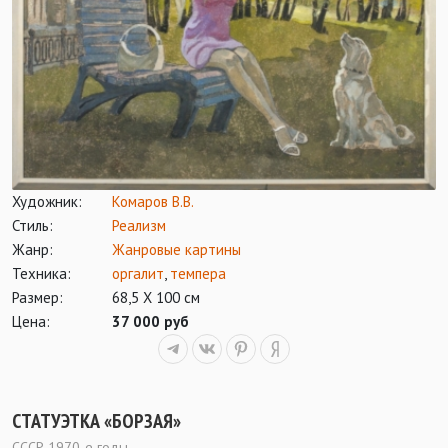
Художник:
Комаров В.В.
Стиль:
Реализм
Жанр:
Жанровые картины
Техника:
оргалит
,
темпера
Размер:
68,5 Х 100 см
Цена:
37 000 руб
СТАТУЭТКА «БОРЗАЯ»
СССР 1970-е годы