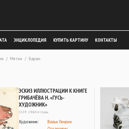
АТА
ЭНЦИКЛОПЕДИЯ
КУПИТЬ КАРТИНУ
КОНТАКТЫ
ия
/
Метки
/
Баран
ЭСКИЗ ИЛЛЮСТРАЦИИ К КНИГЕ
ГРИБАЧЁВА Н. «ГУСЬ-
ХУДОЖНИК»
СССР, 1960-е годы
Художник:
Вальк Генрих
Оскарович