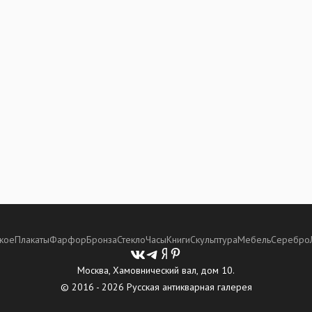
кое
Плакаты
Фарфор
Бронза
Стекло
Часы
Книги
Скульптура
Мебель
Серебро
Москва, Хамовнический вал, дом 10.
© 2016 - 2026 Русская антикварная галерея