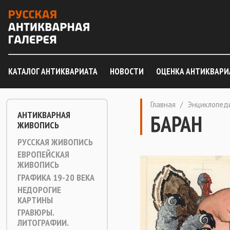
КАТАЛОГ АНТИКВАРИАТА
НОВОСТИ
ОЦЕНКА АНТИКВАРИ
Главная
/
Энциклопед
АНТИКВАРНАЯ
БАРАН
ЖИВОПИСЬ
РУССКАЯ ЖИВОПИСЬ
ЕВРОПЕЙСКАЯ
ЖИВОПИСЬ
ГРАФИКА 19-20 ВЕКА
НЕДОРОГИЕ
КАРТИНЫ
ГРАВЮРЫ.
ЛИТОГРАФИИ.