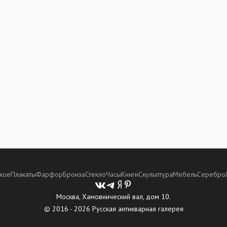
кое
Плакаты
Фарфор
Бронза
Стекло
Часы
Книги
Скульптура
Мебель
Серебро
Москва, Хамовнический вал, дом 10.
© 2016 - 2026 Русская антикварная галерея