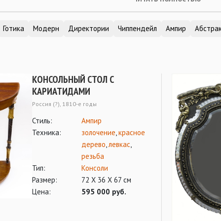
Готика
Модерн
Директории
Чиппендейл
Ампир
Абстрак
КОНСОЛЬНЫЙ СТОЛ С
КАРИАТИДАМИ
Россия (?), 1810-е годы
Стиль:
Ампир
Техника:
золочение
,
красное
дерево
,
левкас
,
резьба
Тип:
Консоли
Размер:
72 Х 36 Х 67 см
Цена:
595 000 руб.