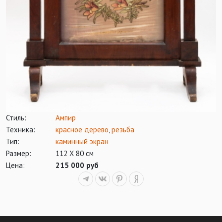
Стиль:
Ампир
Техника:
красное дерево
,
резьба
Тип:
каминный экран
Размер:
112 Х 80 см
Цена:
215 000 руб