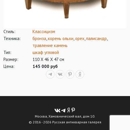
Стиль:
Классицизм
Техника:
бронза
,
корень ольхи
,
орех
,
палисандр
,
травление камень
Тип:
шкаф угловой
Размер:
110 Х 46 Х 47 см
Цена:
145 000 руб
Москва, Хамовнический вал, дом 10.
© 2016 - 2026 Русская антикварная галерея