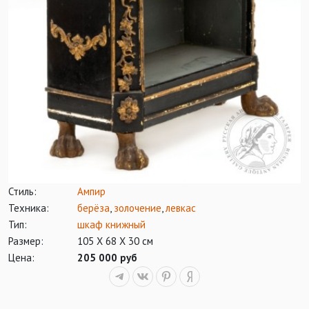
Стиль:
Ампир
Техника:
берёза
,
золочение
,
левкас
Тип:
шкаф книжный
Размер:
105 Х 68 Х 30 см
Цена:
205 000 руб