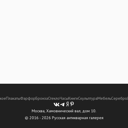
кое
Плакаты
Фарфор
Бронза
Стекло
Часы
Книги
Скульптура
Мебель
Серебро
Москва, Хамовнический вал, дом 10.
© 2016 - 2026 Русская антикварная галерея