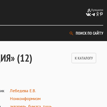
Аукцион
ПОИСК ПО САЙТУ
Я» (12)
К КАТАЛОГУ
ик
Лебедева Е.В.
Нонконформизм
а
акварель
,
бумага
,
тушь