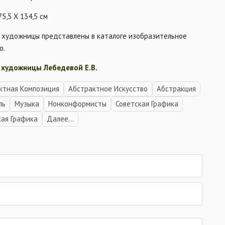
75,5 Х 134,5 см
 художницы представлены в каталоге изобразительное
о.
 художницы Лебедевой Е.В.
ктная Композиция
Абстрактное Искусство
Абстракция
ль
Музыка
Нонконформисты
Советская Графика
кая Графика
Далее...