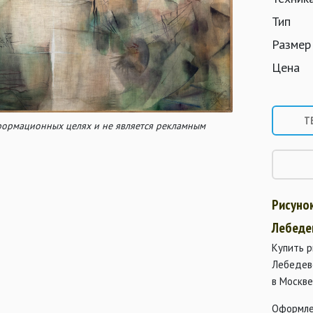
Тип
Размер
Цена
Т
нформационных целях и не является рекламным
Рисуно
Лебеде
Купить р
Лебедев
в Москве
Оформле