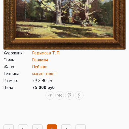
Художник:
Радимова Т. П.
Стиль:
Реализм
Жанр:
Пейзаж
Техника:
масло
,
холст
Размер:
59 Х 40 см
Цена:
75 000 руб