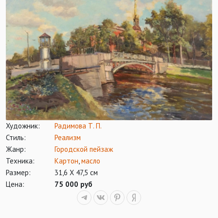
Художник:
Радимова Т. П.
Стиль:
Реализм
Жанр:
Городской пейзаж
Техника:
Картон
,
масло
Размер:
31,6 Х 47,5 см
Цена:
75 000 руб