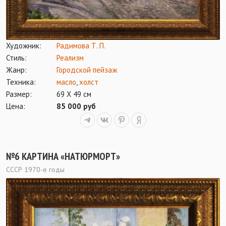
Художник:
Радимова Т. П.
Стиль:
Реализм
Жанр:
Городской пейзаж
Техника:
масло
,
холст
Размер:
69 Х 49 см
Цена:
85 000 руб
№6 КАРТИНА «НАТЮРМОРТ»
СССР 1970-е годы