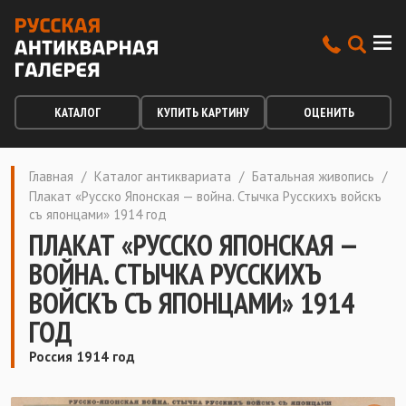
КАТАЛОГ
КУПИТЬ КАРТИНУ
ОЦЕНИТЬ
Главная
/
Каталог антиквариата
/
Батальная живопись
/
Плакат «Русско Японская — война. Стычка Русскихъ войскъ
съ японцами» 1914 год
ПЛАКАТ «РУССКО ЯПОНСКАЯ —
ВОЙНА. СТЫЧКА РУССКИХЪ
ВОЙСКЪ СЪ ЯПОНЦАМИ» 1914
ГОД
Россия 1914 год