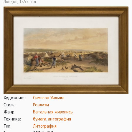
Лондон, 1855 год
Художник:
Симпсон Уильям
Стиль:
Реализм
Жанр:
Батальная живопись
Техника:
бумага
,
литография
Тип:
Литография