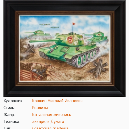
Художник:
Кошкин Николай Иванович
Стиль:
Реализм
Жанр:
Батальная живопись
Техника:
акварель
,
бумага
Тип:
Советская графика