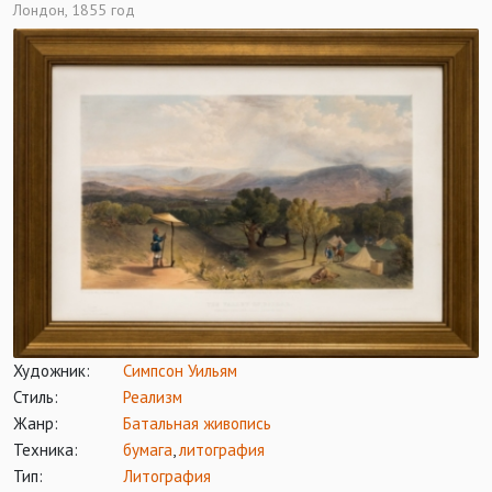
Лондон, 1855 год
Художник:
Симпсон Уильям
Стиль:
Реализм
Жанр:
Батальная живопись
Техника:
бумага
,
литография
Тип:
Литография