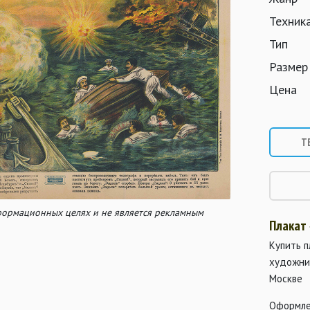
Техник
Тип
Размер
Цена
Т
нформационных целях и не является рекламным
Плакат
Купить п
художни
Москве
Оформле