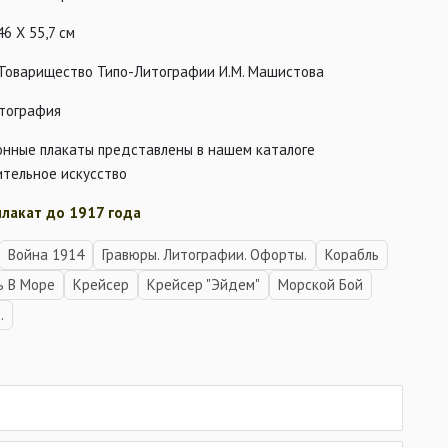
46 Х 55,7 см
 Товарищество Типо-Литографии И.М. Машистова
тография
онные плакаты представлены в нашем каталоге
ительное искусство
плакат до 1917 года
Война 1914
Гравюры. Литографии. Офорты.
Корабль
ь В Море
Крейсер
Крейсер "Эйдем"
Морской Бой
.