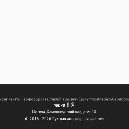
кое
Плакаты
Фарфор
Бронза
Стекло
Часы
Книги
Скульптура
Мебель
Серебро
Москва, Хамовнический вал, дом 10.
© 2016 - 2026 Русская антикварная галерея