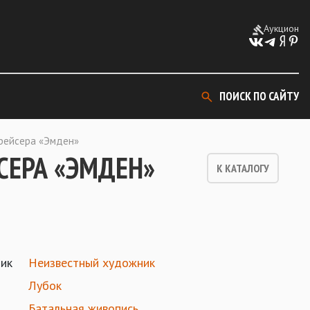
Аукцион
ПОИСК ПО САЙТУ
крейсера «Эмден»
СЕРА «ЭМДЕН»
К КАТАЛОГУ
ик
Неизвестный художник
Лубок
Батальная живопись