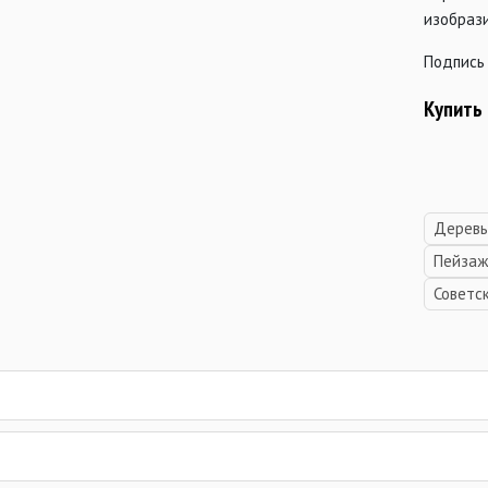
изобрази
Подпись 
Купить
Деревь
Пейзаж
Советс