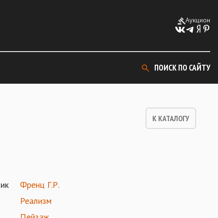
Аукцион
ПОИСК ПО САЙТУ
К КАТАЛОГУ
ик
Френц Г.Р.
Реализм
Пейзаж