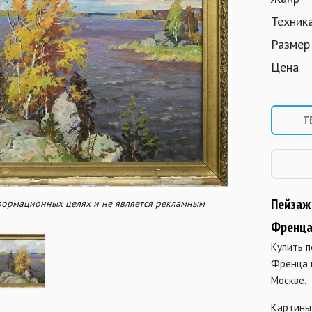
Техник
Размер
Цена
Т
Пейзаж
нформационных целях и не является рекламным
Френц
Купить 
Френца 
Москве.
Картины