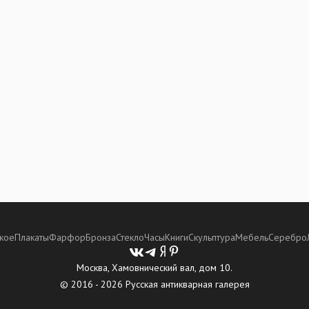
кое
Плакаты
Фарфор
Бронза
Стекло
Часы
Книги
Скульптура
Мебель
Серебро
Москва, Хамовнический вал, дом 10.
© 2016 - 2026 Русская антикварная галерея