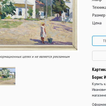
Техник
Размер
Цена
Т
нформационных целях и не является рекламным
Картина
Борис 
Купить к
Иванови
магазин
Оформле