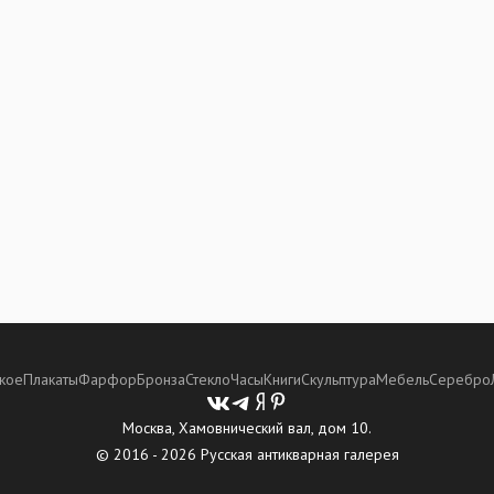
кое
Плакаты
Фарфор
Бронза
Стекло
Часы
Книги
Скульптура
Мебель
Серебро
Москва, Хамовнический вал, дом 10.
© 2016 - 2026 Русская антикварная галерея