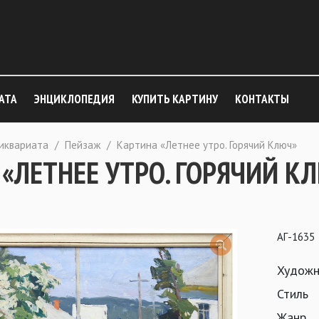
АТА
ЭНЦИКЛОПЕДИЯ
КУПИТЬ КАРТИНУ
КОНТАКТЫ
тиквариата
/
Пейзаж
/
Картина «Летнее утро. Горячий Ключ»
«ЛЕТНЕЕ УТРО. ГОРЯЧИЙ К
АГ-1635
Художн
Стиль
Жанр