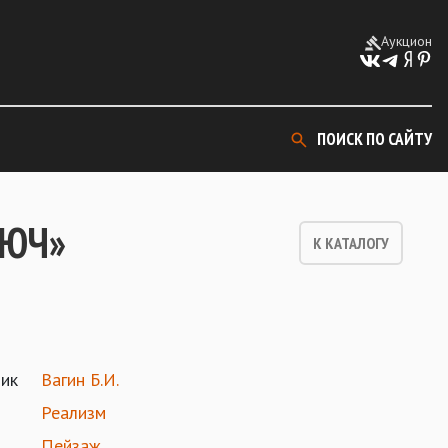
Аукцион
ПОИСК ПО САЙТУ
ЛЮЧ»
К КАТАЛОГУ
ик
Вагин Б.И.
Реализм
Пейзаж