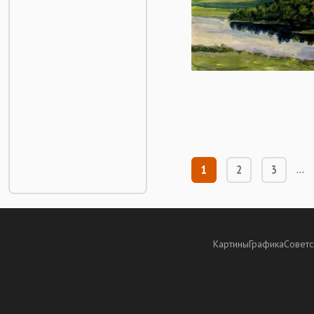
1
2
3
…
Картины
Графика
Советс