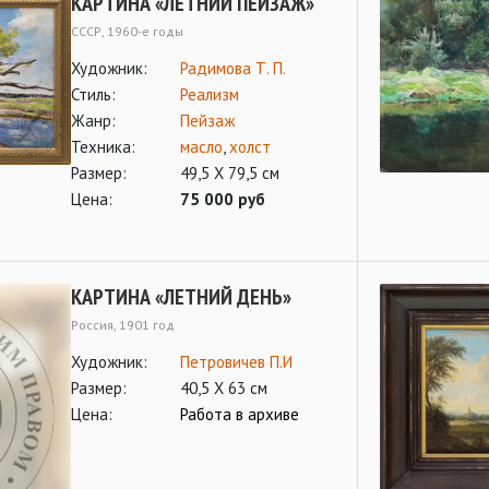
КАРТИНА «ЛЕТНИЙ ПЕЙЗАЖ»
СССР, 1960-е годы
Художник:
Радимова Т. П.
Стиль:
Реализм
Жанр:
Пейзаж
Техника:
масло
,
холст
Размер:
49,5 Х 79,5 см
Цена:
75 000 руб
КАРТИНА «ЛЕТНИЙ ДЕНЬ»
Россия, 1901 год
Художник:
Петровичев П.И
Размер:
40,5 Х 63 см
Цена:
Работа в архиве