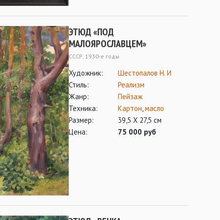
ЭТЮД «ПОД
МАЛОЯРОСЛАВЦЕМ»
СССР, 1930-е годы
Художник:
Шестопалов Н. И
Стиль:
Реализм
Жанр:
Пейзаж
Техника:
Картон
,
масло
Размер:
39,5 Х 27,5 см
Цена:
75 000 руб