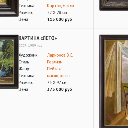
Техника:
Картон
,
масло
Размер:
22 Х 28 см
Цена:
115 000 руб
КАРТИНА «ЛЕТО»
СССР, 1989 год
Художник:
Ларионов В.С.
Стиль:
Реализм
Жанр:
Пейзаж
Техника:
масло
,
холст
Размер:
73 Х 97 см
Цена:
375 000 руб