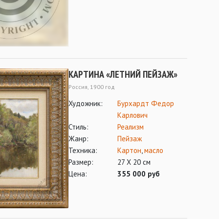
КАРТИНА «ЛЕТНИЙ ПЕЙЗАЖ»
Россия, 1900 год
Художник:
Бурхардт Федор
Карлович
Стиль:
Реализм
Жанр:
Пейзаж
Техника:
Картон
,
масло
Размер:
27 Х 20 см
Цена:
355 000 руб