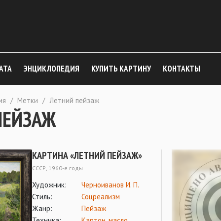
АТА
ЭНЦИКЛОПЕДИЯ
КУПИТЬ КАРТИНУ
КОНТАКТЫ
ия
/
Метки
/
Летний пейзаж
ПЕЙЗАЖ
КАРТИНА «ЛЕТНИЙ ПЕЙЗАЖ»
СССР, 1960-е годы
Художник:
Черноиванов И. П.
Стиль:
Соцреализм
Жанр:
Пейзаж
Техника:
Картон
,
масло