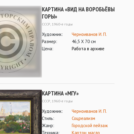
КАРТИНА «ВИД НА ВОРОБЬЁВЫ
ГОРЫ»
СССР, 1960-е годы
Художник:
Черноиванов И. П.
Размер:
46,5 Х 70 см
Цена:
Работа в архиве
КАРТИНА «МГУ»
СССР, 1960-е годы
Художник:
Черноиванов И. П.
Стиль:
Соцреализм
Жанр:
Городской пейзаж
Техника:
Картон
,
масло