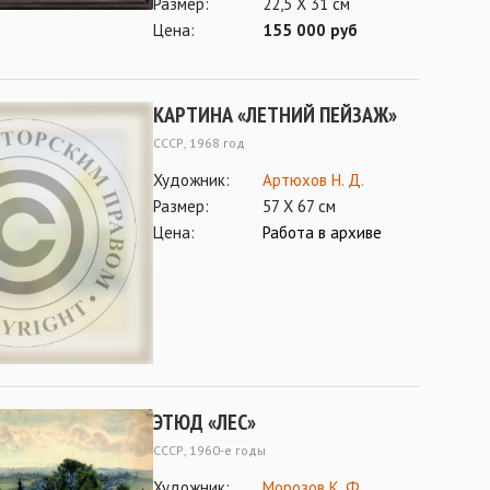
Размер:
22,5 Х 31 см
Цена:
155 000 руб
КАРТИНА «ЛЕТНИЙ ПЕЙЗАЖ»
СССР, 1968 год
Художник:
Артюхов Н. Д.
Размер:
57 Х 67 см
Цена:
Работа в архиве
ЭТЮД «ЛЕС»
СССР, 1960-е годы
Художник:
Морозов К. Ф.