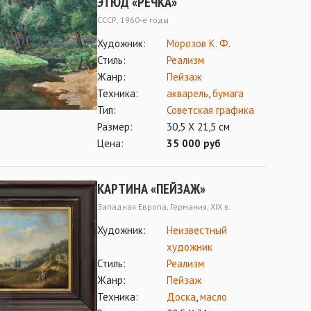
ЭТЮД «РЕЧКА»
СССР, 1960-е годы
Художник:
Морозов К. Ф.
Стиль:
Реализм
Жанр:
Пейзаж
Техника:
акварель
,
бумага
Тип:
Советская графика
Размер:
30,5 Х 21,5 см
Цена:
35 000 руб
КАРТИНА «ПЕЙЗАЖ»
Западная Европа, Германия, XIX в.
Художник:
Неизвестный
художник
Стиль:
Реализм
Жанр:
Пейзаж
Техника:
Доска
,
масло