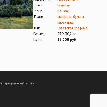
Стиль:
Реализм
Жанр:
Пейзаж
Техника:
акварель
,
бумага
,
карандаш
Тип:
Советская графика
Размер:
25 X 30,2 см
Цена:
35 000 руб
Люстры
Гравюры
Старина