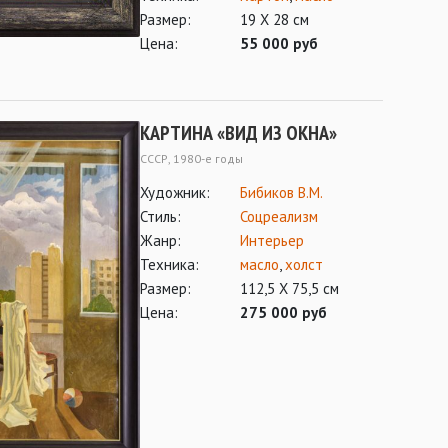
Размер:
19 Х 28 см
Цена:
55 000 руб
КАРТИНА «ВИД ИЗ ОКНА»
СССР, 1980-е годы
Художник:
Бибиков В.М.
Стиль:
Соцреализм
Жанр:
Интерьер
Техника:
масло
,
холст
Размер:
112,5 Х 75,5 см
Цена:
275 000 руб