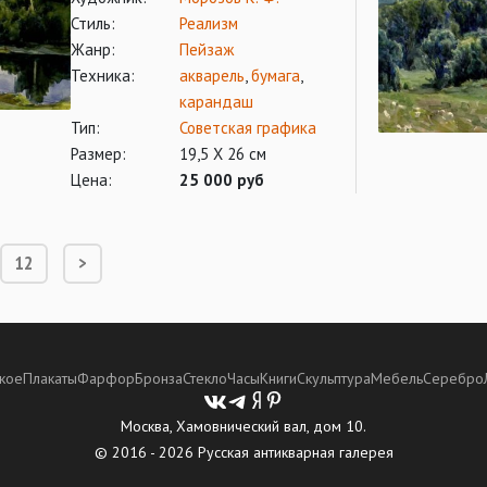
Стиль:
Реализм
Жанр:
Пейзаж
Техника:
акварель
,
бумага
,
карандаш
Тип:
Советская графика
Размер:
19,5 X 26 см
Цена:
25 000 руб
12
>
кое
Плакаты
Фарфор
Бронза
Стекло
Часы
Книги
Скульптура
Мебель
Серебро
Москва, Хамовнический вал, дом 10.
© 2016 - 2026 Русская антикварная галерея