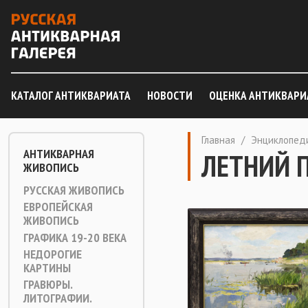
КАТАЛОГ АНТИКВАРИАТА
НОВОСТИ
ОЦЕНКА АНТИКВАРИ
Главная
/
Энциклопед
АНТИКВАРНАЯ
ЛЕТНИЙ 
ЖИВОПИСЬ
РУССКАЯ ЖИВОПИСЬ
ЕВРОПЕЙСКАЯ
ЖИВОПИСЬ
ГРАФИКА 19-20 ВЕКА
НЕДОРОГИЕ
КАРТИНЫ
ГРАВЮРЫ.
ЛИТОГРАФИИ.