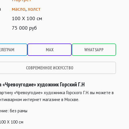
а
масло
,
холст
100 Х 100 см
75 000 руб
ЕЛЕГРАМ
MAX
WHATSAPP
СОВРЕМЕННОЕ ИСКУССТВО
а «Чревоугодие»
художник Горский Г.Н
артину «Чревоугодие» художника Горского Г.Н. вы можете в
нтикварном интернет магазине в Москве.
ние: без рамы
100 Х 100 см