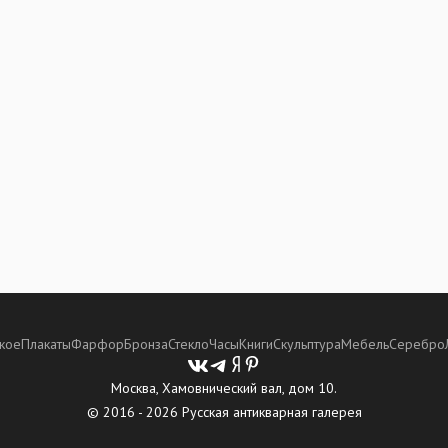
кое
Плакаты
Фарфор
Бронза
Стекло
Часы
Книги
Скульптура
Мебель
Серебро
Москва, Хамовнический вал, дом 10.
© 2016 - 2026 Русская антикварная галерея