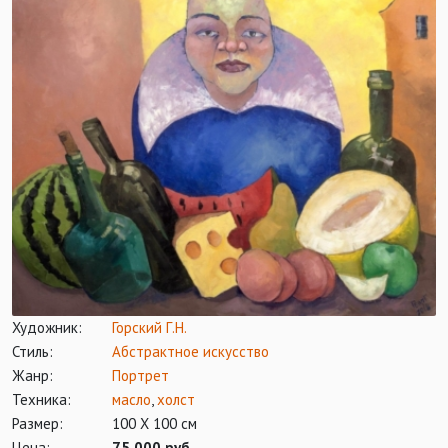
Художник:
Горский Г.Н.
Стиль:
Абстрактное искусство
Жанр:
Портрет
Техника:
масло
,
холст
Размер:
100 Х 100 см
Цена:
75 000 руб