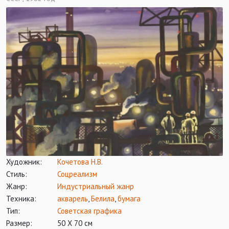
Художник:
Кочетова Н.В.
Стиль:
Соцреализм
Жанр:
Индустриальный жанр
Техника:
акварель
,
Белила
,
бумага
Тип:
Советская графика
Размер:
50 Х 70 см