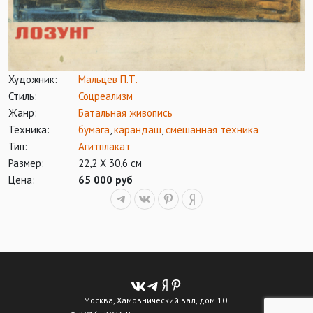
Художник:
Мальцев П.Т.
Стиль:
Соцреализм
Жанр:
Батальная живопись
Техника:
бумага
,
карандаш
,
смешанная техника
Тип:
Агитплакат
Размер:
22,2 Х 30,6 см
Цена:
65 000 руб
Москва, Хамовнический вал, дом 10.