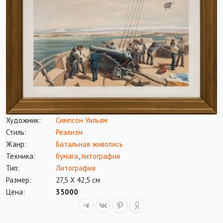
Художник:
Симпсон Уильям
Стиль:
Реализм
Жанр:
Батальная живопись
Техника:
бумага
,
литография
Тип:
Литография
Размер:
27,5 Х 42,5 см
Цена:
35000