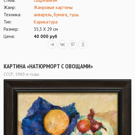
Стиль:
Соцреализм
Жанр:
Жанровые картины
Техника:
акварель
,
бумага
,
тушь
Тип:
Карикатура
Размер:
35,3 Х 29 см
Цена:
40 000 руб
КАРТИНА «НАТЮРМОРТ С ОВОЩАМИ»
СССР, 1960-е годы