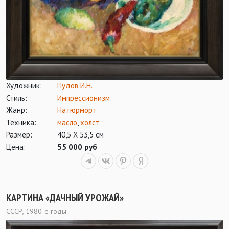
Художник:
Пудов И.Н.
Стиль:
Импрессионизм
Жанр:
Натюрморт
Техника:
масло
,
холст
Размер:
40,5 Х 53,5 см
Цена:
55 000 руб
КАРТИНА «ДАЧНЫЙ УРОЖАЙ»
СССР, 1980-е годы