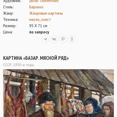
Художник:
Jacob Toorenvliet
Стиль:
Барокко
Жанр:
Жанровые картины
Техника:
масло
,
холст
Размер:
95 Х 71 см
Цена:
по запросу
КАРТИНА «БАЗАР. МЯСНОЙ РЯД»
СССР, 1930-е годы