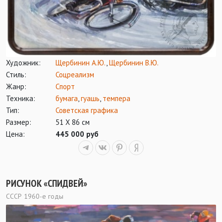
Художник:
Щербинин А.Ю.
,
Щербинин В.Ю.
Стиль:
Соцреализм
Жанр:
Спорт
Техника:
бумага
,
гуашь
,
темпера
Тип:
Советская графика
Размер:
51 Х 86 см
Цена:
445 000 руб
РИСУНОК «СПИДВЕЙ»
СССР 1960-е годы