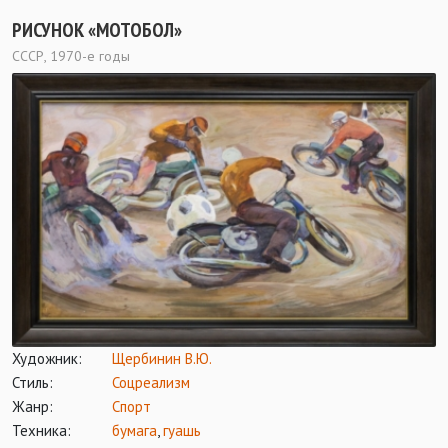
РИСУНОК «МОТОБОЛ»
СССР, 1970-е годы
Художник:
Щербинин В.Ю.
Стиль:
Соцреализм
Жанр:
Спорт
Техника:
бумага
,
гуашь