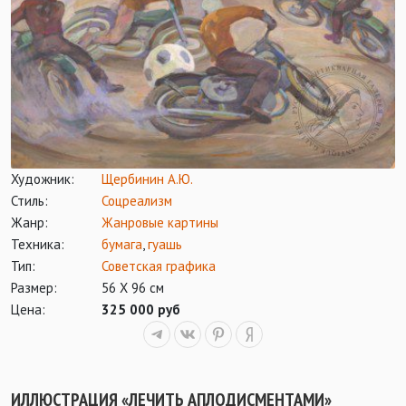
Художник:
Щербинин А.Ю.
Стиль:
Соцреализм
Жанр:
Жанровые картины
Техника:
бумага
,
гуашь
Тип:
Советская графика
Размер:
56 Х 96 см
Цена:
325 000 руб
ИЛЛЮСТРАЦИЯ «ЛЕЧИТЬ АПЛОДИСМЕНТАМИ»