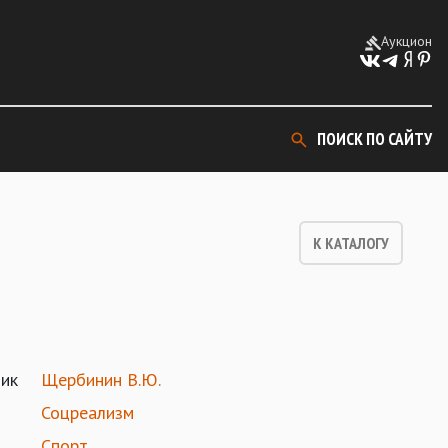
Аукцион
ПОИСК ПО САЙТУ
К КАТАЛОГУ
ик
Щербинин В.Ю.
Соцреализм
Спорт