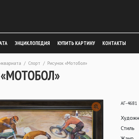
АТА
ЭНЦИКЛОПЕДИЯ
КУПИТЬ КАРТИНУ
КОНТАКТЫ
тиквариата
/
Спорт
/
Рисунок «Мотобол»
 «МОТОБОЛ»
АГ-4681
Художн
Стиль
Жанр