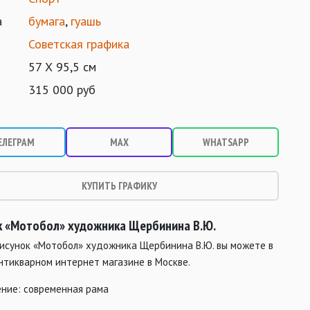
а
бумага
,
гуашь
Советская графика
57 Х 95,5 см
315 000 руб
ЕЛЕГРАМ
MAX
WHATSAPP
КУПИТЬ ГРАФИКУ
к «Мотобол»
художника Щербинина В.Ю.
рисунок «Мотобол» художника Щербинина В.Ю. вы можете в
нтикварном интернет магазине в Москве.
ние: современная рама