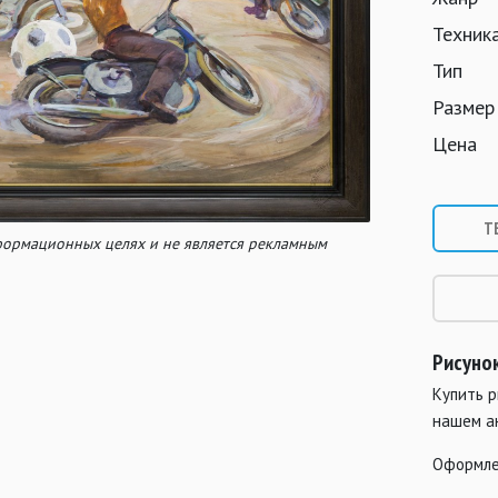
Техник
Тип
Размер
Цена
Т
нформационных целях и не является рекламным
Рисуно
Купить 
нашем а
Оформле