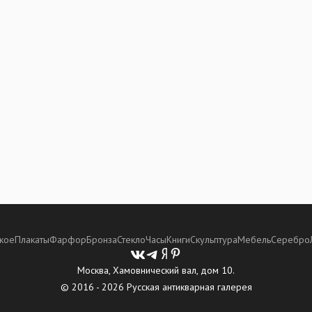
кое
Плакаты
Фарфор
Бронза
Стекло
Часы
Книги
Скульптура
Мебель
Серебро
Москва, Хамовнический вал, дом 10.
© 2016 - 2026 Русская антикварная галерея