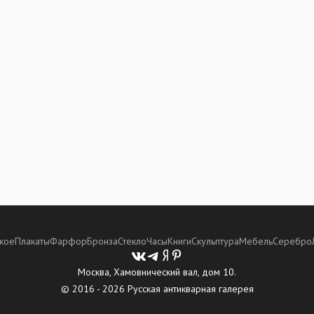
кое
Плакаты
Фарфор
Бронза
Стекло
Часы
Книги
Скульптура
Мебель
Серебро
Москва, Хамовнический вал, дом 10.
© 2016 - 2026 Русская антикварная галерея