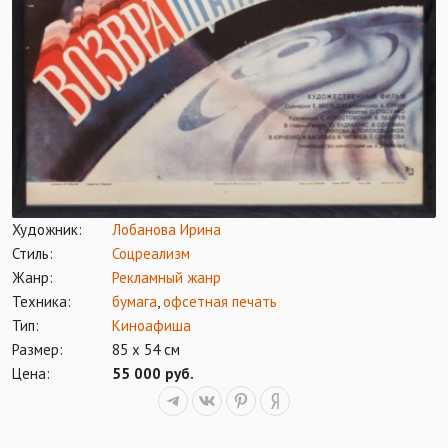
Художник:
Лобанова Ирина
Стиль:
Соцреализм
Жанр:
Рекламный жанр
Техника:
бумага
,
офсетная печать
Тип:
Киноафиша
Размер:
85 х 54 см
Цена:
55 000 руб.