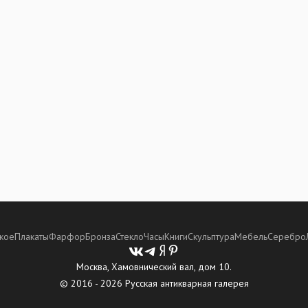
кое
Плакаты
Фарфор
Бронза
Стекло
Часы
Книги
Скульптура
Мебель
Серебро
Москва, Хамовнический вал, дом 10.
© 2016 - 2026 Русская антикварная галерея