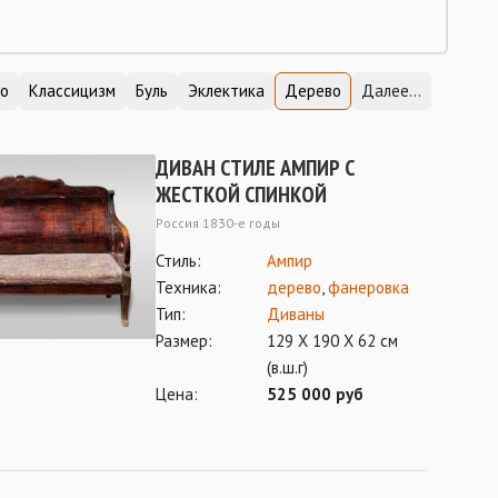
о
Классицизм
Буль
Эклектика
Дерево
Далее...
ДИВАН СТИЛЕ АМПИР С
ЖЕСТКОЙ СПИНКОЙ
Россия 1830-е годы
Стиль:
Ампир
Техника:
дерево
,
фанеровка
Тип:
Диваны
Размер:
129 Х 190 Х 62 см
(в.ш.г)
Цена:
525 000 руб