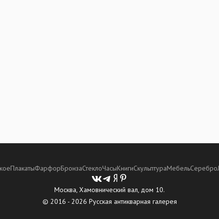
кое
Плакаты
Фарфор
Бронза
Стекло
Часы
Книги
Скульптура
Мебель
Серебро
Москва, Хамовнический вал, дом 10.
© 2016 - 2026 Русская антикварная галерея