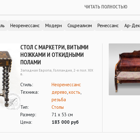
ЧИТАТЬ ПОЛНОСТЬЮ
иль
Неоренессанс
Модерн
Соцреализм
Ренессанс
Ар-Дек
СТОЛ С МАРКЕТРИ, ВИТЫМИ
НОЖКАМИ И ОТКИДНЫМИ
ПОЛАМИ
Западная Европа, Голландия, 2-я пол. XIX
в.
Стиль:
Неоренессанс
Техника:
дерево
,
кость
,
резьба
Тип:
Столы
Размер:
71 х 53 см
Цена:
183 000 руб