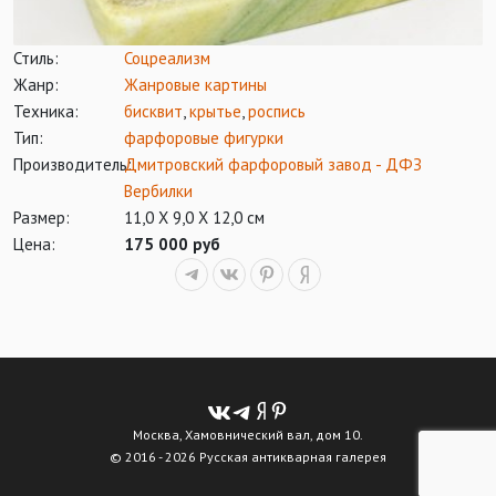
Стиль:
Соцреализм
Жанр:
Жанровые картины
Техника:
бисквит
,
крытье
,
роспись
Тип:
фарфоровые фигурки
Производитель:
Дмитровский фарфоровый завод - ДФЗ
Вербилки
Размер:
11,0 Х 9,0 Х 12,0 см
Цена:
175 000 руб
Москва, Хамовнический вал, дом 10.
© 2016 - 2026 Русская антикварная галерея