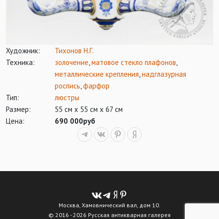
Художник:
Тихонов Н.Г.
Техника:
золочение
,
матовое стекло плафонов
,
металлические крепления
,
надглазурная
роспись
,
фарфор
Тип:
люстры
Размер:
55 см х 55 см х 67 см
Цена:
690 000руб
Москва, Хамовнический вал, дом 10.
© 2016 - 2026 Русская антикварная галерея