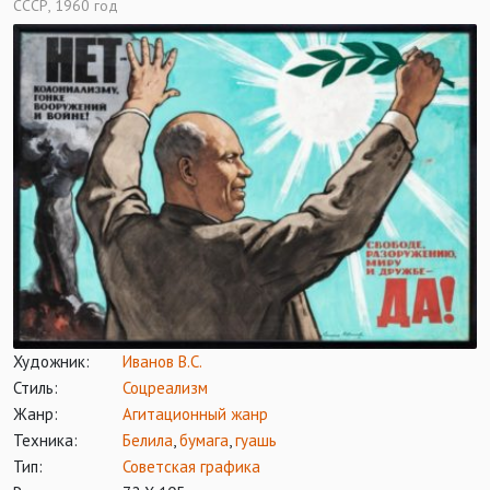
СССР, 1960 год
Художник:
Иванов В.С.
Стиль:
Соцреализм
Жанр:
Агитационный жанр
Техника:
Белила
,
бумага
,
гуашь
Тип:
Советская графика