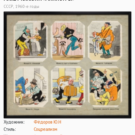
СССР, 1960-е годы
Художник:
Фёдоров Ю.Н
Стиль:
Соцреализм