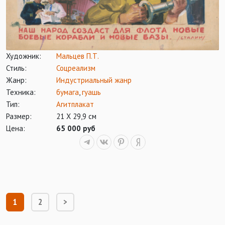
Художник:
Мальцев П.Т.
Стиль:
Соцреализм
Жанр:
Индустриальный жанр
Техника:
бумага
,
гуашь
Тип:
Агитплакат
Размер:
21 Х 29,9 см
Цена:
65 000 руб
1
2
>