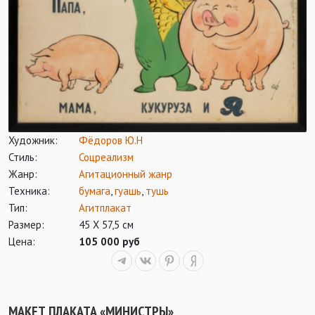
Художник:
Фёдоров Ю.Н
Стиль:
Соцреализм
Жанр:
Агитационный жанр
Техника:
бумага
,
гуашь
,
тушь
Тип:
Агитплакат
Размер:
45 Х 57,5 см
Цена:
105 000 руб
МАКЕТ ПЛАКАТА «МИНИСТРЫ»