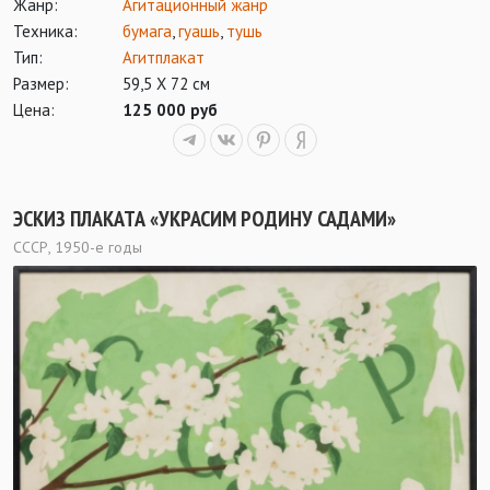
Жанр:
Агитационный жанр
Техника:
бумага
,
гуашь
,
тушь
Тип:
Агитплакат
Размер:
59,5 Х 72 см
Цена:
125 000 руб
ЭСКИЗ ПЛАКАТА «УКРАСИМ РОДИНУ САДАМИ»
СССР, 1950-е годы