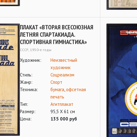
ПЛАКАТ «ВТОРАЯ ВСЕСОЮЗНАЯ
ЛЕТНЯЯ СПАРТАКИАДА.
СПОРТИВНАЯ ГИМНАСТИКА»
СССР, 1950-е годы
Художник:
Неизвестный
художник
Стиль:
Соцреализм
Жанр:
Спорт
Техника:
бумага
,
офсетная
печать
Тип:
Агитплакат
Размер:
95,5 Х 61 см
Цена:
135 000 руб