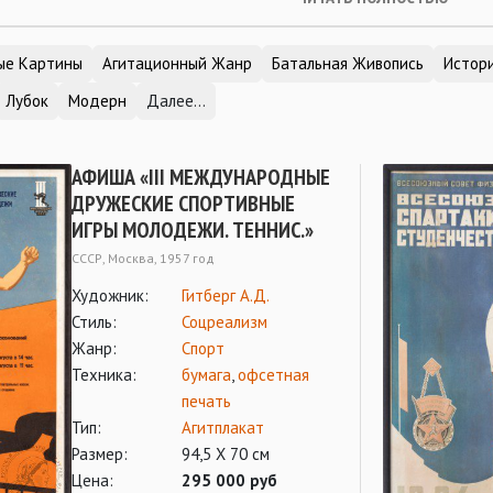
ые Картины
Агитационный Жанр
Батальная Живопись
Истор
Лубок
Модерн
Далее...
АФИША «III МЕЖДУНАРОДНЫЕ
ДРУЖЕСКИЕ СПОРТИВНЫЕ
ИГРЫ МОЛОДЕЖИ. ТЕННИС.»
СССР, Москва, 1957 год
Художник:
Гитберг А.Д.
Стиль:
Соцреализм
Жанр:
Спорт
Техника:
бумага
,
офсетная
печать
Тип:
Агитплакат
Размер:
94,5 Х 70 см
Цена:
295 000 руб