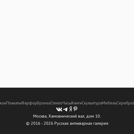
кое
Плакаты
Фарфор
Бронза
Стекло
Часы
Книги
Скульптура
Мебель
Серебро
Москва, Хамовнический вал, дом 10.
© 2016 - 2026 Русская антикварная галерея