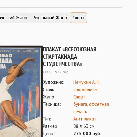
ический Жанр
Рекламный Жанр
Спорт
ПЛАКАТ «ВСЕСОЮЗНАЯ
СПАРТАКИАДА
СТУДЕНЧЕСТВА»
СССР, 1935 год
Художник:
Немухин А. Н.
Стиль:
Соцреализм
Жанр:
Спорт
Техника:
бумага
,
офсетная
печать
Тип:
Агитплакат
Размер:
88 Х 63 см
Цена:
275 000 руб