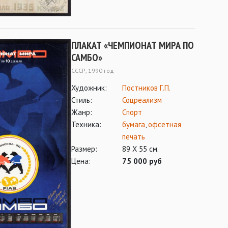
ПЛАКАТ «ЧЕМПИОНАТ МИРА ПО
САМБО»
СССР, 1990 год
Художник:
Постников Г.П.
Стиль:
Соцреализм
Жанр:
Спорт
Техника:
бумага
,
офсетная
печать
Размер:
89 Х 55 см.
Цена:
75 000 руб