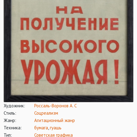
Художник:
Россаль-Воронов А. С
Стиль:
Соцреализм
Жанр:
Агитационный жанр
Техника:
бумага
,
гуашь
Тип:
Советская графика