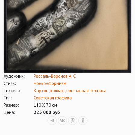
Художник:
Россаль-Воронов А. С
Стиль:
Нонконформизм
Техника:
Картон
,
коллаж
,
смешанная техника
Тип:
Советская графика
Размер:
110 Х 70 см
Цена:
225 000 руб