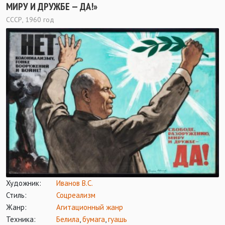
МИРУ И ДРУЖБЕ — ДА!»
СССР, 1960 год
Художник:
Иванов В.С.
Стиль:
Соцреализм
Жанр:
Агитационный жанр
Техника:
Белила
,
бумага
,
гуашь