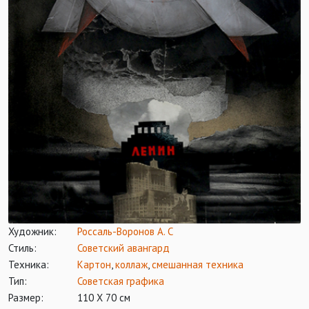
Художник:
Россаль-Воронов А. С
Стиль:
Советский авангард
Техника:
Картон
,
коллаж
,
смешанная техника
Тип:
Советская графика
Размер:
110 Х 70 см