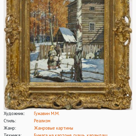
Художник:
Гужавин М.М.
Стиль:
Реализм
Жанр:
Жанровые картины
Техника:
Бумага на картоне
,
гуашь
,
карандаш