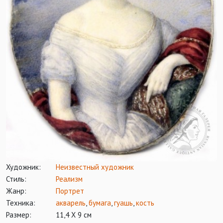
Художник:
Неизвестный художник
Стиль:
Реализм
Жанр:
Портрет
Техника:
акварель
,
бумага
,
гуашь
,
кость
Размер:
11,4 Х 9 см