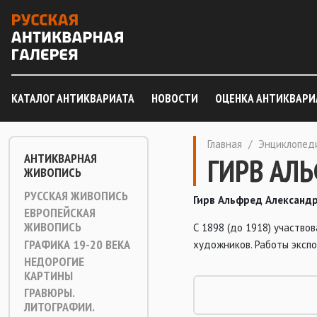
КАТАЛОГ АНТИКВАРИАТА
НОВОСТИ
ОЦЕНКА АНТИКВАРИ
Главная
/
Энциклопед
АНТИКВАРНАЯ
ГИРВ АЛ
ЖИВОПИСЬ
РУССКАЯ ЖИВОПИСЬ
Гирв Альфред Александ
ЕВРОПЕЙСКАЯ
ЖИВОПИСЬ
С 1898 (до 1918) участво
ГРАФИКА 19-20 ВЕКА
художников. Работы экспо
НЕДОРОГИЕ
КАРТИНЫ
ГРАВЮРЫ.
ЛИТОГРАФИИ.