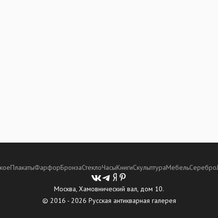
кое
Плакаты
Фарфор
Бронза
Стекло
Часы
Книги
Скульптура
Мебель
Серебро
Москва, Хамовнический вал, дом 10.
© 2016 - 2026 Русская антикварная галерея