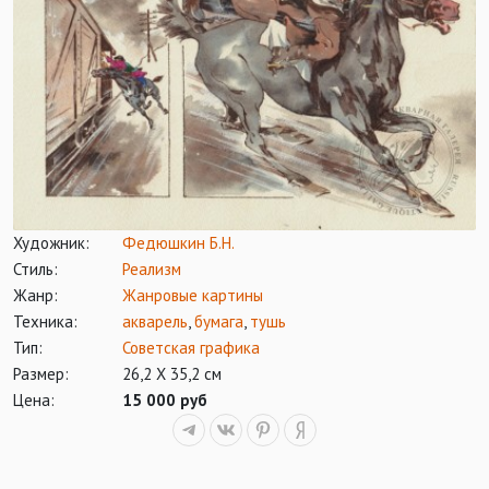
Художник:
Федюшкин Б.Н.
Стиль:
Реализм
Жанр:
Жанровые картины
Техника:
акварель
,
бумага
,
тушь
Тип:
Советская графика
Размер:
26,2 Х 35,2 см
Цена:
15 000 руб