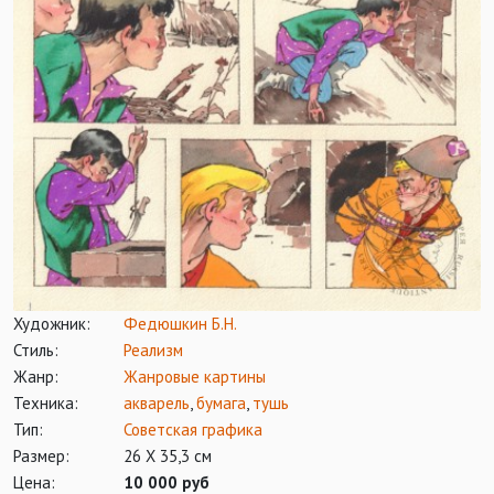
Художник:
Федюшкин Б.Н.
Стиль:
Реализм
Жанр:
Жанровые картины
Техника:
акварель
,
бумага
,
тушь
Тип:
Советская графика
Размер:
26 Х 35,3 см
Цена:
10 000 руб