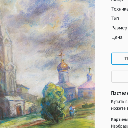
Техник
Тип
Размер
Цена
Т
Пастел
Купить п
можете 
Картины
Изобраз