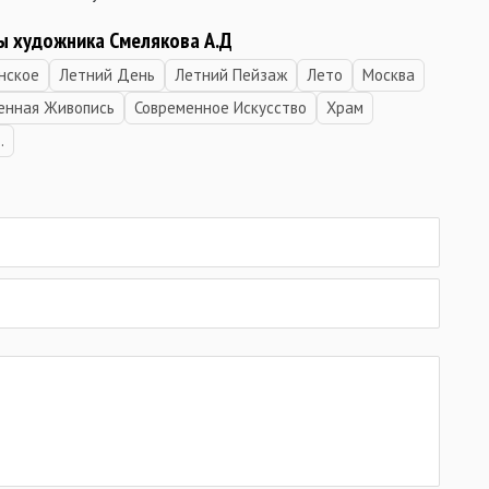
ы художника Смелякова А.Д
нское
Летний День
Летний Пейзаж
Лето
Москва
енная Живопись
Современное Искусство
Храм
.