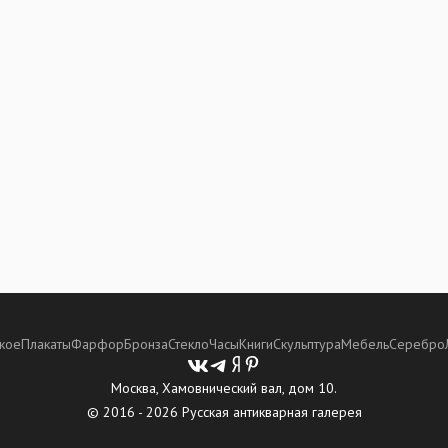
кое
Плакаты
Фарфор
Бронза
Стекло
Часы
Книги
Скульптура
Мебель
Серебро
Москва, Хамовнический вал, дом 10.
© 2016 - 2026 Русская антикварная галерея