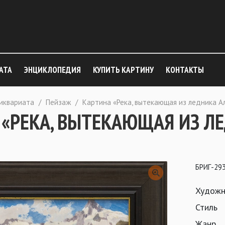
АТА
ЭНЦИКЛОПЕДИЯ
КУПИТЬ КАРТИНУ
КОНТАКТЫ
тиквариата
/
Пейзаж
/
Картина «Река, вытекающая из ледника А
 «РЕКА, ВЫТЕКАЮЩАЯ ИЗ Л
БРИГ-29
Художн
Стиль
Жанр