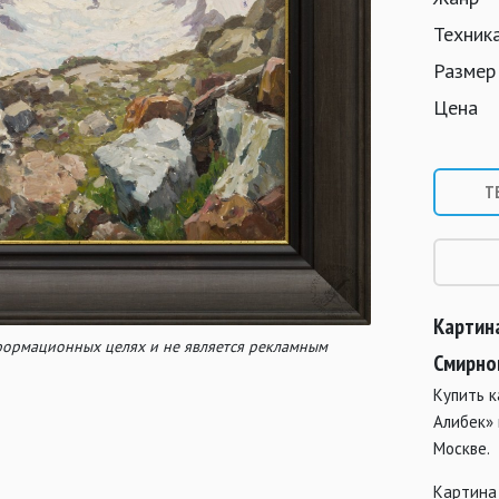
Техник
Размер
Цена
Т
Картин
нформационных целях и не является рекламным
Смирно
Купить к
Алибек»
Москве.
Картина