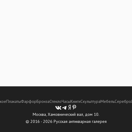
кое
Плакаты
Фарфор
Бронза
Стекло
Часы
Книги
Скульптура
Мебель
Серебро
Москва, Хамовнический вал, дом 10.
© 2016 - 2026 Русская антикварная галерея