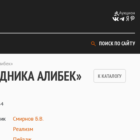
Аукцион
ПОИСК ПО САЙТУ
либек»
ЕДНИКА АЛИБЕК»
К КАТАЛОГУ
34
ик
Смирнов Б.В.
Реализм
Пейзаж