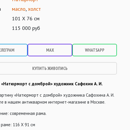
а
масло
,
холст
101 Х 76 см
115 000 руб
ЕЛЕГРАМ
MAX
WHATSAPP
КУПИТЬ ЖИВОПИСЬ
 «Натюрморт с домброй» художник Сафохин А. И.
картину «Натюрморт с домброй» художника Сафохина А. И.
те в нашем антикварном интернет-магазине в Москве.
ние: современная рама.
 раме: 116 Х 91 см