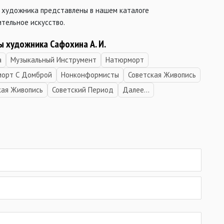
 художника представлены в нашем каталоге
тельное искусство.
ы художника Сафохина А. И.
а
Музыкальный Инструмент
Натюрморт
орт С Домброй
Нонконформисты
Советская Живопись
кая Живопись
Советский Период
Далее...