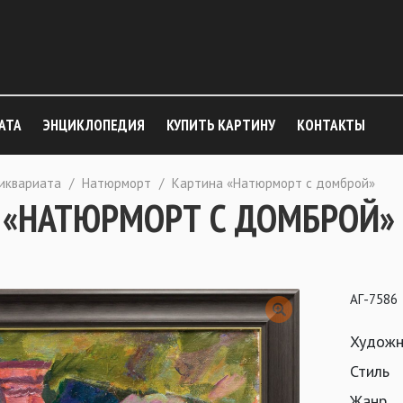
АТА
ЭНЦИКЛОПЕДИЯ
КУПИТЬ КАРТИНУ
КОНТАКТЫ
тиквариата
/
Натюрморт
/
Картина «Натюрморт с домброй»
 «НАТЮРМОРТ С ДОМБРОЙ»
АГ-7586
Художн
Стиль
Жанр