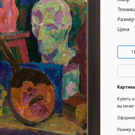
Техник
Размер
Цена
Т
Картина
Купить 
вы може
Оформле
Размер в