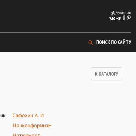
Аукцион
ПОИСК ПО САЙТУ
К КАТАЛОГУ
ик
Сафохин А. И
Нонконформизм
Натюрморт