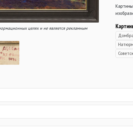
Картины
изобрази
К
артин
нформационных целях и не является рекламным
Домбр
Натюрм
Советс