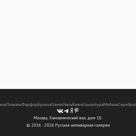
кое
Плакаты
Фарфор
Бронза
Стекло
Часы
Книги
Скульптура
Мебель
Серебро
Москва, Хамовнический вал, дом 10.
© 2016 - 2026 Русская антикварная галерея