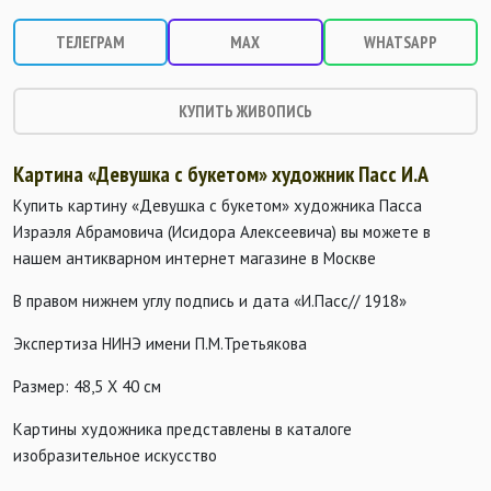
ТЕЛЕГРАМ
MAX
WHATSAPP
КУПИТЬ ЖИВОПИСЬ
Картина «Девушка с букетом» художник Пасс И.А
Купить картину «Девушка с букетом» художника Пасса
Израэля Абрамовича (Исидора Алексеевича) вы можете в
нашем антикварном интернет магазине в Москве
В правом нижнем углу подпись и дата «И.Пасс// 1918»
Экспертиза НИНЭ имени П.М.Третьякова
Размер: 48,5 Х 40 см
Картины художника представлены в каталоге
изобразительное искусство