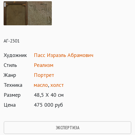
АГ-2301
Художник
Пасс Израэль Абрамович
Стиль
Реализм
Жанр
Портрет
Техника
масло
,
холст
Размер
48,5 Х 40 см
Цена
475 000 руб
ЭКСПЕРТИЗА