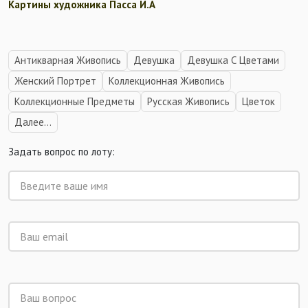
Картины художника Пасса И.А
Антикварная Живопись
Девушка
Девушка С Цветами
Женский Портрет
Коллекционная Живопись
Коллекционные Предметы
Русская Живопись
Цветок
Далее...
Задать вопрос по лоту: