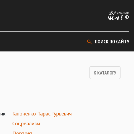
Аукцион
ПОИСК ПО САЙТУ
К КАТАЛОГУ
ик
Гапоненко Тарас Гурьевич
Соцреализм
Портрет