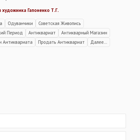
 художника Гапоненко Т.Г.
а
Одуванчики
Советская Живопись
кий Период
Антиквариат
Антикварный Магазин
н Антиквариата
Продать Антиквариат
Далее...