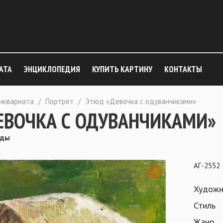
АТА
ЭНЦИКЛОПЕДИЯ
КУПИТЬ КАРТИНУ
КОНТАКТЫ
тиквариата
/
Портрет
/
Этюд «Девочка с одуванчиками»
ЕВОЧКА С ОДУВАНЧИКАМИ»
оды
АГ-2552
Художн
Стиль
Жанр