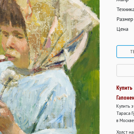
Техник
Размер
Цена
Т
Купить
Гапонен
Купить 
Тараса 
в Москв
Холст на