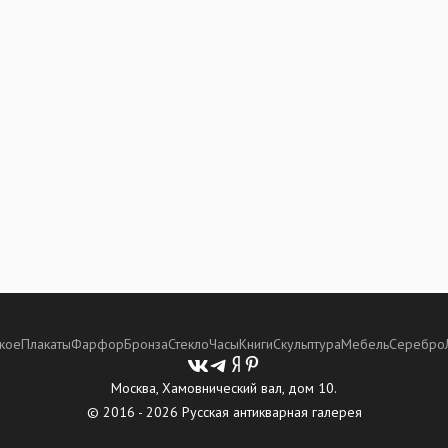
кое
Плакаты
Фарфор
Бронза
Стекло
Часы
Книги
Скульптура
Мебель
Серебро
Москва, Хамовнический вал, дом 10.
© 2016 - 2026 Русская антикварная галерея