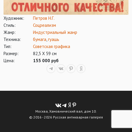
Художник:
Петров Н.Г.
Стиль:
Соцреализм
Жанр:
Индустриальный жанр
Техника:
бумага
,
гуашь
Тип:
Советская графика
Размер:
82,5 Х 59 см
Цена:
155 000 руб
Москва, Хамовнический вал, дом 10.
© 2016 - 2026 Русская антикварная галерея