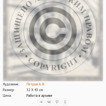
Художник:
Петров А. В
Размер:
32 Х 43 см
Цена:
Работа в архиве