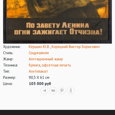
Художник:
Кершин Ю.В.
,
Корецкий Виктор Борисович
Стиль:
Соцреализм
Жанр:
Агитационный жанр
Техника:
бумага
,
офсетная печать
Тип:
Агитплакат
Размер:
90,5 Х 61 см
Цена:
105 000 руб