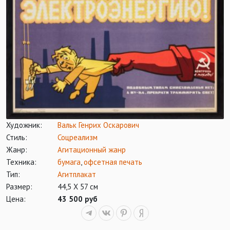
Художник:
Вальк Генрих Оскарович
Стиль:
Соцреализм
Жанр:
Агитационный жанр
Техника:
бумага
,
офсетная печать
Тип:
Агитплакат
Размер:
44,5 Х 57 см
Цена:
43 500 руб