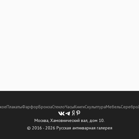
кое
Плакаты
Фарфор
Бронза
Стекло
Часы
Книги
Скульптура
Мебель
Серебро
Москва, Хамовнический вал, дом 10.
© 2016 - 2026 Русская антикварная галерея