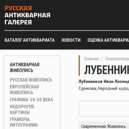
КАТАЛОГ АНТИКВАРИАТА
НОВОСТИ
ОЦЕНКА АНТИКВАРИ
Главная
/
Энциклопед
АНТИКВАРНАЯ
ЛУБЕННИК
ЖИВОПИСЬ
РУССКАЯ ЖИВОПИСЬ
Лубенников Иван Леонид
ЕВРОПЕЙСКАЯ
Сурикова, Народный худодн
ЖИВОПИСЬ
ГРАФИКА 19-20 ВЕКА
НЕДОРОГИЕ
КАРТИНЫ
ГРАВЮРЫ.
ЛИТОГРАФИИ.
Современная Живопись