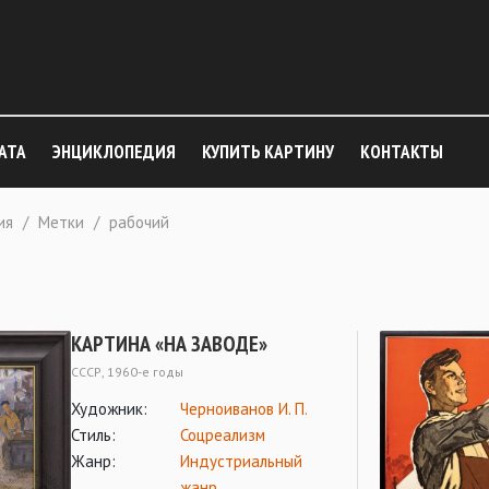
АТА
ЭНЦИКЛОПЕДИЯ
КУПИТЬ КАРТИНУ
КОНТАКТЫ
ия
/
Метки
/
рабочий
КАРТИНА «НА ЗАВОДЕ»
СССР, 1960-е годы
Художник:
Черноиванов И. П.
Стиль:
Соцреализм
Жанр:
Индустриальный
жанр