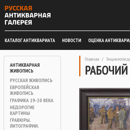
КАТАЛОГ АНТИКВАРИАТА
НОВОСТИ
ОЦЕНКА АНТИКВАРИ
Главная
/
Энциклопед
АНТИКВАРНАЯ
РАБОЧИЙ
ЖИВОПИСЬ
РУССКАЯ ЖИВОПИСЬ
ЕВРОПЕЙСКАЯ
ЖИВОПИСЬ
ГРАФИКА 19-20 ВЕКА
НЕДОРОГИЕ
КАРТИНЫ
ГРАВЮРЫ.
ЛИТОГРАФИИ.