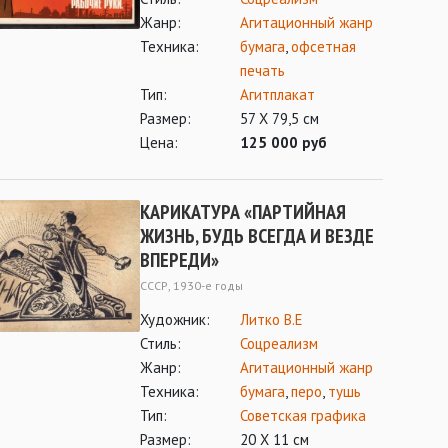
Жанр:
Агитационный жанр
Техника:
бумага
,
офсетная
печать
Тип:
Агитплакат
Размер:
57 Х 79,5 см
Цена:
125 000 руб
КАРИКАТУРА «ПАРТИЙНАЯ
ЖИЗНЬ, БУДЬ ВСЕГДА И ВЕЗДЕ
ВПЕРЕДИ»
СССР, 1930-е годы
Художник:
Литко В.Е
Стиль:
Соцреализм
Жанр:
Агитационный жанр
Техника:
бумага
,
перо
,
тушь
Тип:
Советская графика
Размер:
20 Х 11 см