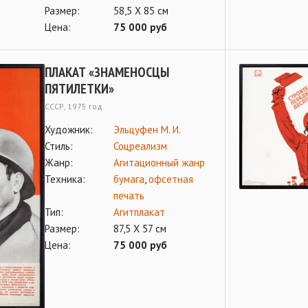
Размер:
58,5 Х 85 см
Цена:
75 000 руб
ПЛАКАТ «ЗНАМЕНОСЦЫ
ПЯТИЛЕТКИ»
СССР, 1975 год
Художник:
Эльцуфен М. И.
Стиль:
Соцреализм
Жанр:
Агитационный жанр
Техника:
бумага
,
офсетная
печать
Тип:
Агитплакат
Размер:
87,5 Х 57 см
Цена:
75 000 руб