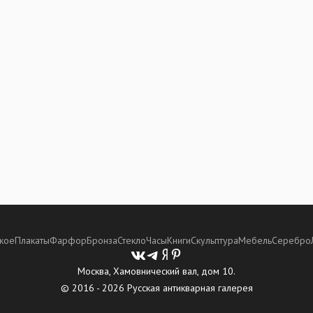
кое
Плакаты
Фарфор
Бронза
Стекло
Часы
Книги
Скульптура
Мебель
Серебро
Москва, Хамовнический вал, дом 10.
© 2016 - 2026 Русская антикварная галерея