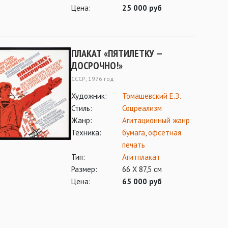
Цена:
25 000 руб
ПЛАКАТ «ПЯТИЛЕТКУ —
ДОСРОЧНО!»
СССР, 1976 год
Художник:
Томашевский Е.Э.
Стиль:
Соцреализм
Жанр:
Агитационный жанр
Техника:
бумага
,
офсетная
печать
Тип:
Агитплакат
Размер:
66 Х 87,5 см
Цена:
65 000 руб